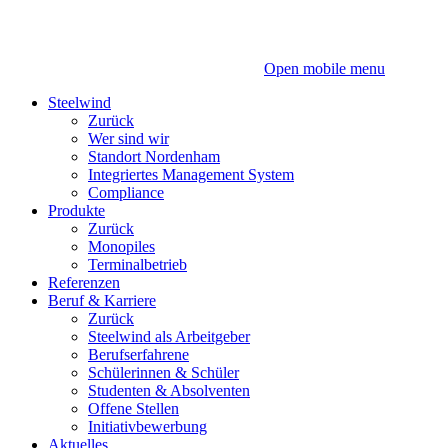
Zum
Zum
Inhalt
Hauptmenü
Open mobile menu
Steelwind
Zurück
Wer sind wir
Standort Nordenham
Integriertes Management System
Compliance
Produkte
Zurück
Monopiles
Terminalbetrieb
Referenzen
Beruf & Karriere
Zurück
Steelwind als Arbeitgeber
Berufserfahrene
Schülerinnen & Schüler
Studenten & Absolventen
Offene Stellen
Initiativbewerbung
Aktuelles