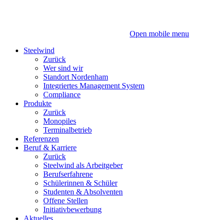
Zum
Zum
Inhalt
Hauptmenü
Open mobile menu
Steelwind
Zurück
Wer sind wir
Standort Nordenham
Integriertes Management System
Compliance
Produkte
Zurück
Monopiles
Terminalbetrieb
Referenzen
Beruf & Karriere
Zurück
Steelwind als Arbeitgeber
Berufserfahrene
Schülerinnen & Schüler
Studenten & Absolventen
Offene Stellen
Initiativbewerbung
Aktuelles