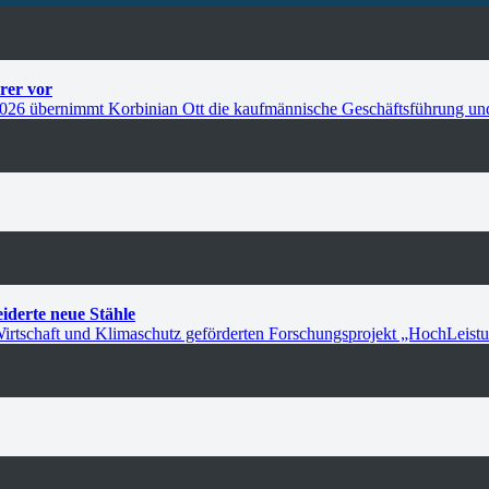
rer vor
r 2026 übernimmt Korbinian Ott die kaufmännische Geschäftsführung un
derte neue Stähle
 Wirtschaft und Klimaschutz geförderten Forschungsprojekt „HochLeis