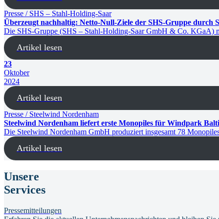
Presse / SHS – Stahl-Holding-Saar
Überzeugt nachhaltig: Netto-Null-Ziele der SHS-Gruppe durch S
Die SHS-Gruppe (SHS – Stahl-Holding-Saar GmbH & Co. KGaA) mit de
Artikel lesen
23
Oktober
2024
Artikel lesen
Presse / Steelwind Nordenham
Steelwind Nordenham liefert erste Monopiles für Windpark Balt
Die Steelwind Nordenham GmbH produziert insgesamt 78 Monopiles f
Artikel lesen
Unsere
Services
Pressemitteilungen