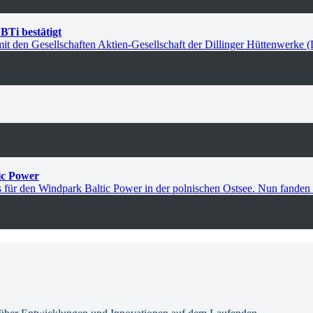
BTi bestätigt
n Gesellschaften Aktien-Gesellschaft der Dillinger Hüttenwerke (Di
ic Power
ür den Windpark Baltic Power in der polnischen Ostsee. Nun fanden 