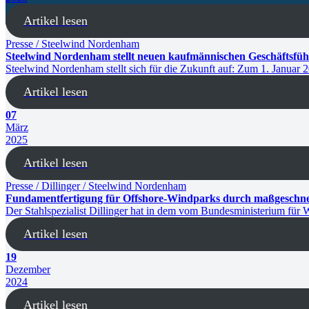
Artikel lesen
Presse / Steelwind Nordenham
Steelwind Nordenham stellt neuen kaufmännischen Geschäftsfüh
Steelwind Nordenham stellt sich für die Zukunft auf: Zum 1. Janua
Artikel lesen
07
März
2025
Artikel lesen
Presse / Dillinger / Steelwind Nordenham
Fundamentfertigung für Offshore-Windparks durch maßgeschnei
Der Stahlspezialist Dillinger hat in dem vom Bundesministerium für
Artikel lesen
19
Dezember
2024
Artikel lesen