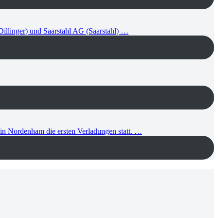
llinger) und Saarstahl AG (Saarstahl) …
in Nordenham die ersten Verladungen statt. …