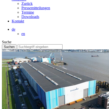
Zurück
Pressemitteilungen
Termine
Downloads
Kontakt
de
en
Suche