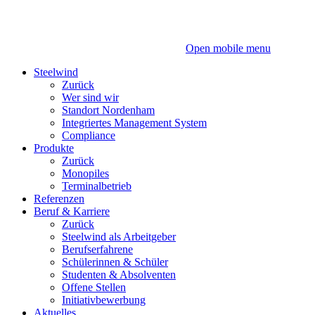
Zum
Zum
Inhalt
Hauptmenü
Open mobile menu
Steelwind
Zurück
Wer sind wir
Standort Nordenham
Integriertes Management System
Compliance
Produkte
Zurück
Monopiles
Terminalbetrieb
Referenzen
Beruf & Karriere
Zurück
Steelwind als Arbeitgeber
Berufserfahrene
Schülerinnen & Schüler
Studenten & Absolventen
Offene Stellen
Initiativbewerbung
Aktuelles