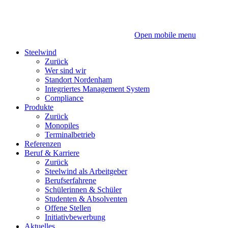
Zum
Zum
Inhalt
Hauptmenü
Open mobile menu
Steelwind
Zurück
Wer sind wir
Standort Nordenham
Integriertes Management System
Compliance
Produkte
Zurück
Monopiles
Terminalbetrieb
Referenzen
Beruf & Karriere
Zurück
Steelwind als Arbeitgeber
Berufserfahrene
Schülerinnen & Schüler
Studenten & Absolventen
Offene Stellen
Initiativbewerbung
Aktuelles