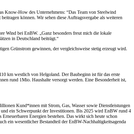
und das Know-How des Unternehmens: “Das Team von Steelwind
beitragen können. Wir sehen diese Auftragsvergabe als weiteren
shore Wind bei EnBW. „Ganz besonders freut mich die lokale
ätzen in Deutschland beiträgt.“
igen Grünstrom gewinnen, der vergleichsweise stetig erzeugt wird.
10 km westlich von Helgoland. Der Baubeginn ist für das erste
nnen rund 1Mio. Haushalte versorgt werden. Eine Besonderheit ist,
Millionen Kund*innen mit Strom, Gas, Wasser sowie Dienstleistungen
ie und ein Schwerpunkt der Investitionen. Bis 2025 wird EnBW rund 4
us Erneuerbaren Energien bestehen. Das wirkt sich heute schon
auch ein wesentlicher Bestandteil der EnBW-Nachhaltigkeitsagenda