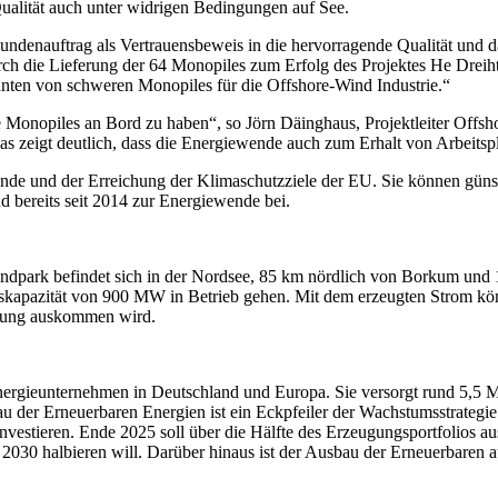
ualität auch unter widrigen Bedingungen auf See.
 Kundenauftrag als Vertrauensbeweis in die hervorragende Qualität 
h die Lieferung der 64 Monopiles zum Erfolg des Projektes He Dreiht 
nten von schweren Monopiles für die Offshore-Wind Industrie.“
die Monopiles an Bord zu haben“, so Jörn Däinghaus, Projektleiter Off
s zeigt deutlich, dass die Energiewende auch zum Erhalt von Arbeitspl
nde und der Erreichung der Klimaschutzziele der EU. Sie können günst
d bereits seit 2014 zur Energiewende bei.
indpark befindet sich in der Nordsee, 85 km nördlich von Borkum und 1
usskapazität von 900 MW in Betrieb gehen. Mit dem erzeugten Strom kö
derung auskommen wird.
nergieunternehmen in Deutschland und Europa. Sie versorgt rund 5,5 
au der Erneuerbaren Energien ist ein Eckpfeiler der Wachstumsstrateg
nvestieren. Ende 2025 soll über die Hälfte des Erzeugungsportfolios a
030 halbieren will. Darüber hinaus ist der Ausbau der Erneuerbaren 