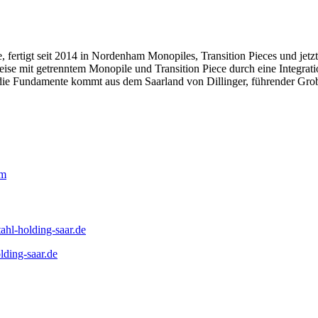
ertigt seit 2014 in Nordenham Monopiles, Transition Pieces und jetz
ise mit getrenntem Monopile und Transition Piece durch eine Integrati
 die Fundamente kommt aus dem Saarland von Dillinger, führender Grob
om
ahl-holding-saar.de
lding-saar.de