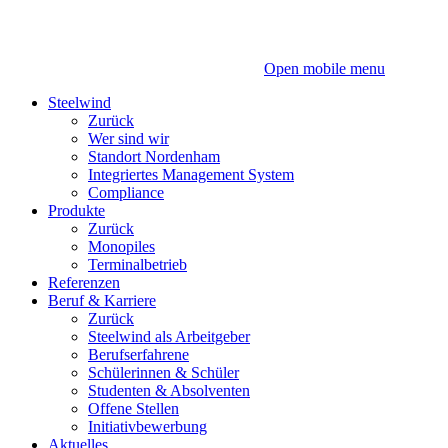
Zum
Zum
Inhalt
Hauptmenü
Open mobile menu
Steelwind
Zurück
Wer sind wir
Standort Nordenham
Integriertes Management System
Compliance
Produkte
Zurück
Monopiles
Terminalbetrieb
Referenzen
Beruf & Karriere
Zurück
Steelwind als Arbeitgeber
Berufserfahrene
Schülerinnen & Schüler
Studenten & Absolventen
Offene Stellen
Initiativbewerbung
Aktuelles