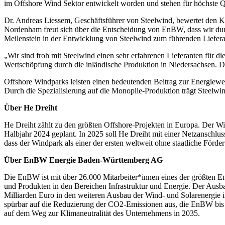
im Offshore Wind Sektor entwickelt worden und stehen für höchste Q
Dr. Andreas Liessem, Geschäftsführer von Steelwind, bewertet den
Nordenham freut sich über die Entscheidung von EnBW, dass wir durc
Meilenstein in der Entwicklung von Steelwind zum führenden Liefera
„Wir sind froh mit Steelwind einen sehr erfahrenen Lieferanten für 
Wertschöpfung durch die inländische Produktion in Niedersachsen. Da
Offshore Windparks leisten einen bedeutenden Beitrag zur Energiewe
Durch die Spezialisierung auf die Monopile-Produktion trägt Steelwin
Über He Dreiht
He Dreiht zählt zu den größten Offshore-Projekten in Europa. Der W
Halbjahr 2024 geplant. In 2025 soll He Dreiht mit einer Netzanschl
dass der Windpark als einer der ersten weltweit ohne staatliche För
Über EnBW Energie Baden-Württemberg AG
Die EnBW ist mit über 26.000 Mitarbeiter*innen eines der größten E
und Produkten in den Bereichen Infrastruktur und Energie. Der Ausb
Milliarden Euro in den weiteren Ausbau der Wind- und Solarenergie i
spürbar auf die Reduzierung der CO2-Emissionen aus, die EnBW bis 2
auf dem Weg zur Klimaneutralität des Unternehmens in 2035.