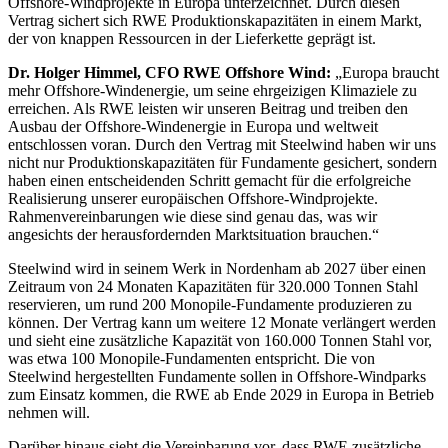
Offshore-Windprojekte in Europa unterzeichnet. Durch diesen
Vertrag sichert sich RWE Produktionskapazitäten in einem Markt,
der von knappen Ressourcen in der Lieferkette geprägt ist.
Dr. Holger Himmel, CFO RWE Offshore Wind
:
„Europa braucht
mehr Offshore-Windenergie, um seine ehrgeizigen Klimaziele zu
erreichen. Als RWE leisten wir unseren Beitrag und treiben den
Ausbau der Offshore-Windenergie in Europa und weltweit
entschlossen voran. Durch den Vertrag mit Steelwind haben wir uns
nicht nur Produktionskapazitäten für Fundamente gesichert, sondern
haben einen entscheidenden Schritt gemacht für die erfolgreiche
Realisierung unserer europäischen Offshore-Windprojekte.
Rahmenvereinbarungen wie diese sind genau das, was wir
angesichts der herausfordernden Marktsituation brauchen.“
Steelwind wird in seinem Werk in Nordenham ab 2027 über einen
Zeitraum von 24 Monaten Kapazitäten für 320.000 Tonnen Stahl
reservieren, um rund 200 Monopile-Fundamente produzieren zu
können. Der Vertrag kann um weitere 12 Monate verlängert werden
und sieht eine zusätzliche Kapazität von 160.000 Tonnen Stahl vor,
was etwa 100 Monopile-Fundamenten entspricht. Die von
Steelwind hergestellten Fundamente sollen in Offshore-Windparks
zum Einsatz kommen, die RWE ab Ende 2029 in Europa in Betrieb
nehmen will.
Darüber hinaus sieht die Vereinbarung vor, dass RWE zusätzliche