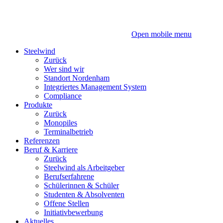
Zum
Zum
Inhalt
Hauptmenü
Open mobile menu
Steelwind
Zurück
Wer sind wir
Standort Nordenham
Integriertes Management System
Compliance
Produkte
Zurück
Monopiles
Terminalbetrieb
Referenzen
Beruf & Karriere
Zurück
Steelwind als Arbeitgeber
Berufserfahrene
Schülerinnen & Schüler
Studenten & Absolventen
Offene Stellen
Initiativbewerbung
Aktuelles