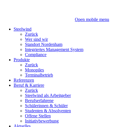
Zum
Zum
Inhalt
Hauptmenü
Open mobile menu
Steelwind
Zurück
Wer sind wir
Standort Nordenham
Integriertes Management System
Compliance
Produkte
Zurück
Monopiles
Terminalbetrieb
Referenzen
Beruf & Karriere
Zurück
Steelwind als Arbeitgeber
Berufserfahrene
Schülerinnen & Schüler
Studenten & Absolventen
Offene Stellen
Initiativbewerbung
Aktuelles