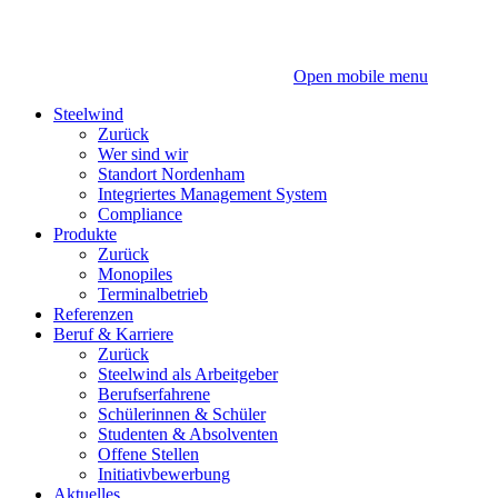
Zum
Zum
Inhalt
Hauptmenü
Open mobile menu
Steelwind
Zurück
Wer sind wir
Standort Nordenham
Integriertes Management System
Compliance
Produkte
Zurück
Monopiles
Terminalbetrieb
Referenzen
Beruf & Karriere
Zurück
Steelwind als Arbeitgeber
Berufserfahrene
Schülerinnen & Schüler
Studenten & Absolventen
Offene Stellen
Initiativbewerbung
Aktuelles